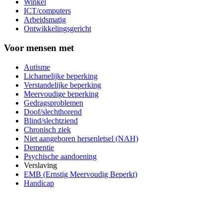
Winkel
ICT/computers
Arbeidsmatig
Ontwikkelingsgericht
Voor mensen met
Autisme
Lichamelijke beperking
Verstandelijke beperking
Meervoudige beperking
Gedragsproblemen
Doof/slechthorend
Blind/slechtziend
Chronisch ziek
Niet aangeboren hersenletsel (NAH)
Dementie
Psychische aandoening
Verslaving
EMB (Ernstig Meervoudig Beperkt)
Handicap