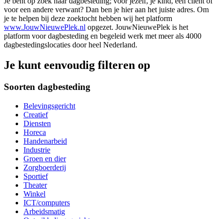
Je bent op zoek naar dagbesteding; voor jezelf, je kind, een cliënt of
voor een andere verwant? Dan ben je hier aan het juiste adres. Om
je te helpen bij deze zoektocht hebben wij het platform
www.JouwNieuwePlek.nl
opgezet. JouwNieuwePlek is het
platform voor dagbesteding en begeleid werk met meer als 4000
dagbestedingslocaties door heel Nederland.
Je kunt eenvoudig filteren op
Soorten dagbesteding
Belevingsgericht
Creatief
Diensten
Horeca
Handenarbeid
Industrie
Groen en dier
Zorgboerderij
Sportief
Theater
Winkel
ICT/computers
Arbeidsmatig