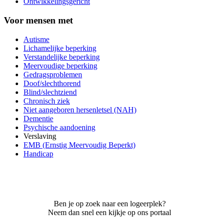
Ontwikkelingsgericht
Voor mensen met
Autisme
Lichamelijke beperking
Verstandelijke beperking
Meervoudige beperking
Gedragsproblemen
Doof/slechthorend
Blind/slechtziend
Chronisch ziek
Niet aangeboren hersenletsel (NAH)
Dementie
Psychische aandoening
Verslaving
EMB (Ernstig Meervoudig Beperkt)
Handicap
Ben je op zoek naar een logeerplek?
Neem dan snel een kijkje op ons portaal