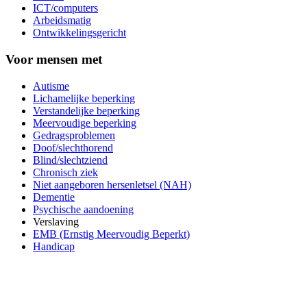
ICT/computers
Arbeidsmatig
Ontwikkelingsgericht
Voor mensen met
Autisme
Lichamelijke beperking
Verstandelijke beperking
Meervoudige beperking
Gedragsproblemen
Doof/slechthorend
Blind/slechtziend
Chronisch ziek
Niet aangeboren hersenletsel (NAH)
Dementie
Psychische aandoening
Verslaving
EMB (Ernstig Meervoudig Beperkt)
Handicap