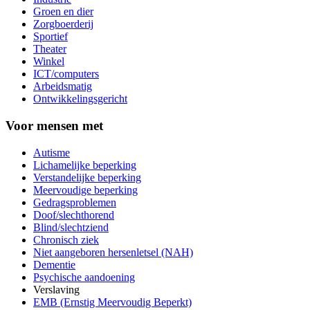
Groen en dier
Zorgboerderij
Sportief
Theater
Winkel
ICT/computers
Arbeidsmatig
Ontwikkelingsgericht
Voor mensen met
Autisme
Lichamelijke beperking
Verstandelijke beperking
Meervoudige beperking
Gedragsproblemen
Doof/slechthorend
Blind/slechtziend
Chronisch ziek
Niet aangeboren hersenletsel (NAH)
Dementie
Psychische aandoening
Verslaving
EMB (Ernstig Meervoudig Beperkt)