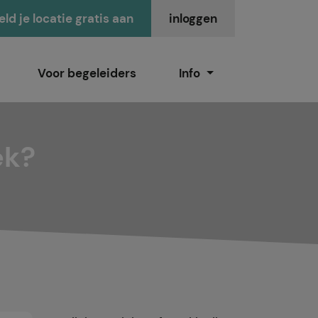
ld je locatie gratis aan
inloggen
Voor begeleiders
Info
ek?