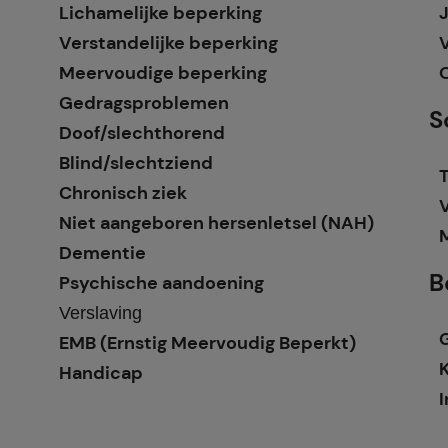
Lichamelijke beperking
Verstandelijke beperking
Meervoudige beperking
Gedragsproblemen
S
Doof/slechthorend
Blind/slechtziend
T
Chronisch ziek
Niet aangeboren hersenletsel (NAH)
Dementie
B
Psychische aandoening
Verslaving
EMB (Ernstig Meervoudig Beperkt)
Handicap
I