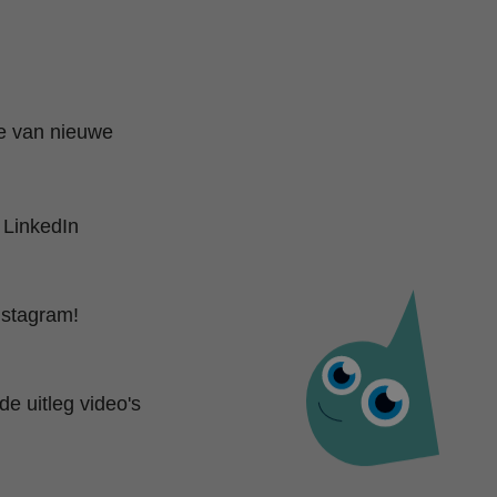
te van nieuwe
 LinkedIn
nstagram!
e uitleg video's