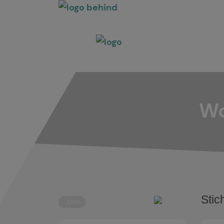
Wo
Stic
Deel