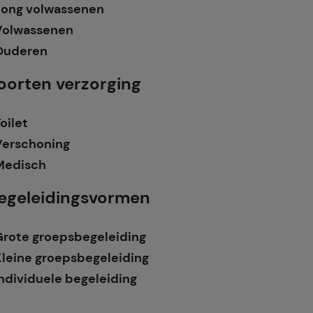
Jong volwassenen
Volwassenen
Ouderen
oorten verzorging
oilet
Verschoning
Medisch
egeleidingsvormen
Grote groepsbegeleiding
Kleine groepsbegeleiding
ndividuele begeleiding