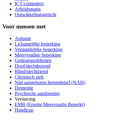
ICT/computers
Arbeidsmatig
Ontwikkelingsgericht
Voor mensen met
Autisme
Lichamelijke beperking
Verstandelijke beperking
Meervoudige beperking
Gedragsproblemen
Doof/slechthorend
Blind/slechtziend
Chronisch ziek
Niet aangeboren hersenletsel (NAH)
Dementie
Psychische aandoening
Verslaving
EMB (Ernstig Meervoudig Beperkt)
Handicap