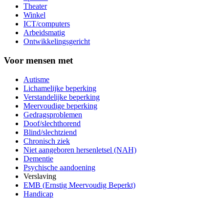
Theater
Winkel
ICT/computers
Arbeidsmatig
Ontwikkelingsgericht
Voor mensen met
Autisme
Lichamelijke beperking
Verstandelijke beperking
Meervoudige beperking
Gedragsproblemen
Doof/slechthorend
Blind/slechtziend
Chronisch ziek
Niet aangeboren hersenletsel (NAH)
Dementie
Psychische aandoening
Verslaving
EMB (Ernstig Meervoudig Beperkt)
Handicap