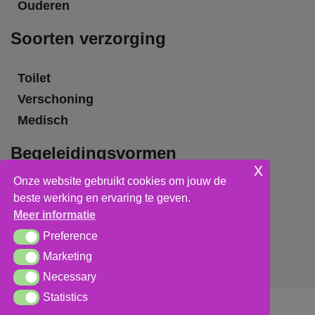
Ouderen
Soorten verzorging
Toilet
Verschoning
Medisch
Begeleidingsvormen
x
Onze website gebruikt cookies om jouw de
Grote groepsbegeleiding
beste werking en ervaring te geven.
Kleine groepsbegeleiding
Meer informatie
Individuele begeleiding
Preference
Preference
Marketing
Marketing
Necessary
Necessary
Statistics
Statistics
Algemene voorwaarden
,
privacy verklaring
&