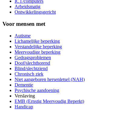
ICT/computers
Arbeidsmatig
Ontwikkelingsgericht
Voor mensen met
Autisme
Lichamelijke beperking
Verstandelijke beperking
Meervoudige beperking
Gedragsproblemen
Doof/slechthorend
Blind/slechtziend
Chronisch ziek
Niet aangeboren hersenletsel (NAH)
Dementie
Psychische aandoening
Verslaving
EMB (Ernstig Meervoudig Beperkt)
Handicap