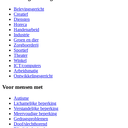
Belevingsgericht
Creatief
Diensten
Horeca
Handenarbeid
Industrie
Groen en dier
Zorgboerderij
Sportief
Theater
Winkel
ICT/computers
Arbeidsmatig
Ontwikkelingsgericht
Voor mensen met
Autisme
Lichamelijke beperking
Verstandelijke beperking
Meervoudige beperking
Gedragsproblemen
Doof/slechthorend