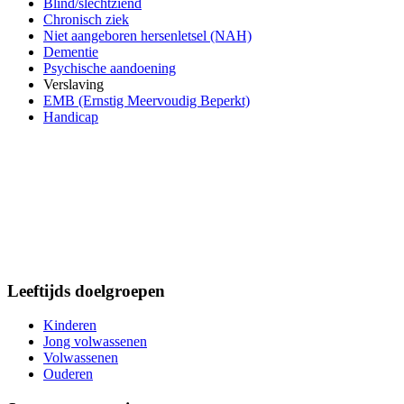
Blind/slechtziend
Chronisch ziek
Niet aangeboren hersenletsel (NAH)
Dementie
Psychische aandoening
Verslaving
EMB (Ernstig Meervoudig Beperkt)
Handicap
Leeftijds doelgroepen
Kinderen
Jong volwassenen
Volwassenen
Ouderen