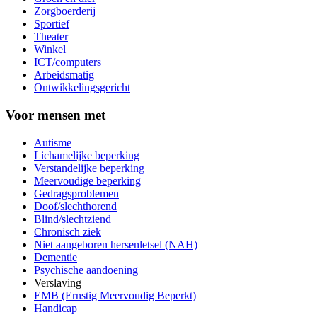
Zorgboerderij
Sportief
Theater
Winkel
ICT/computers
Arbeidsmatig
Ontwikkelingsgericht
Voor mensen met
Autisme
Lichamelijke beperking
Verstandelijke beperking
Meervoudige beperking
Gedragsproblemen
Doof/slechthorend
Blind/slechtziend
Chronisch ziek
Niet aangeboren hersenletsel (NAH)
Dementie
Psychische aandoening
Verslaving
EMB (Ernstig Meervoudig Beperkt)
Handicap