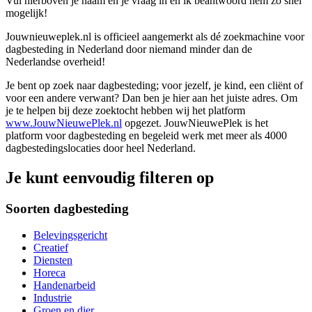
Vul hierboven je naam en je vraag in en ik beantwoord hem zo snel
mogelijk!
Jouwnieuweplek.nl is officieel aangemerkt als dé zoekmachine voor
dagbesteding in Nederland door niemand minder dan de
Nederlandse overheid!
Je bent op zoek naar dagbesteding; voor jezelf, je kind, een cliënt of
voor een andere verwant? Dan ben je hier aan het juiste adres. Om
je te helpen bij deze zoektocht hebben wij het platform
www.JouwNieuwePlek.nl
opgezet. JouwNieuwePlek is het
platform voor dagbesteding en begeleid werk met meer als 4000
dagbestedingslocaties door heel Nederland.
Je kunt eenvoudig filteren op
Soorten dagbesteding
Belevingsgericht
Creatief
Diensten
Horeca
Handenarbeid
Industrie
Groen en dier