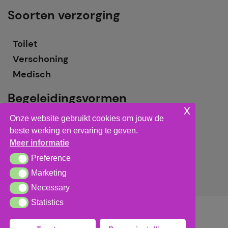
Soorten verzorging
Toilet
Verschoning
Medisch
Begeleidingsvormen
x
Onze website gebruikt cookies om jouw de
Grote groepsbegeleiding
beste werking en ervaring te geven.
Kleine groepsbegeleiding
Meer informatie
Individuele begeleiding
Preference
Preference
Marketing
Marketing
Necessary
Necessary
Statistics
Statistics
Algemene voorwaarden
,
privacy verklaring
&
cookieverklaring