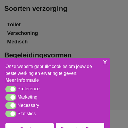
Soorten verzorging
Toilet
Verschoning
Medisch
Begeleidingsvormen
x
Onze website gebruikt cookies om jouw de
Grote groepsbegeleiding
beste werking en ervaring te geven.
Kleine groepsbegeleiding
Meer informatie
Individuele begeleiding
Preference
Preference
Marketing
Marketing
Necessary
Necessary
Statistics
Statistics
Algemene voorwaarden
,
privacy verklaring
&
cookieverklaring