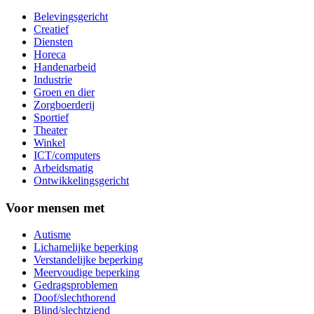
Belevingsgericht
Creatief
Diensten
Horeca
Handenarbeid
Industrie
Groen en dier
Zorgboerderij
Sportief
Theater
Winkel
ICT/computers
Arbeidsmatig
Ontwikkelingsgericht
Voor mensen met
Autisme
Lichamelijke beperking
Verstandelijke beperking
Meervoudige beperking
Gedragsproblemen
Doof/slechthorend
Blind/slechtziend