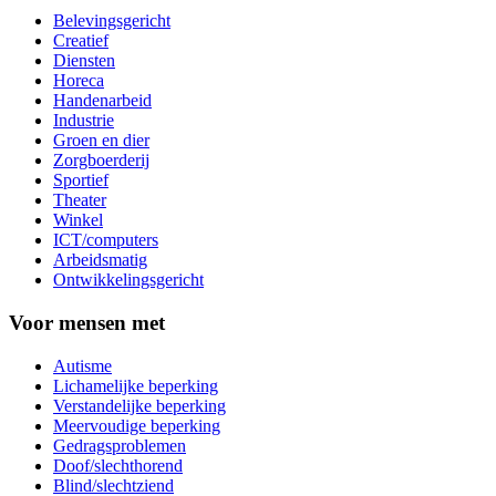
Belevingsgericht
Creatief
Diensten
Horeca
Handenarbeid
Industrie
Groen en dier
Zorgboerderij
Sportief
Theater
Winkel
ICT/computers
Arbeidsmatig
Ontwikkelingsgericht
Voor mensen met
Autisme
Lichamelijke beperking
Verstandelijke beperking
Meervoudige beperking
Gedragsproblemen
Doof/slechthorend
Blind/slechtziend