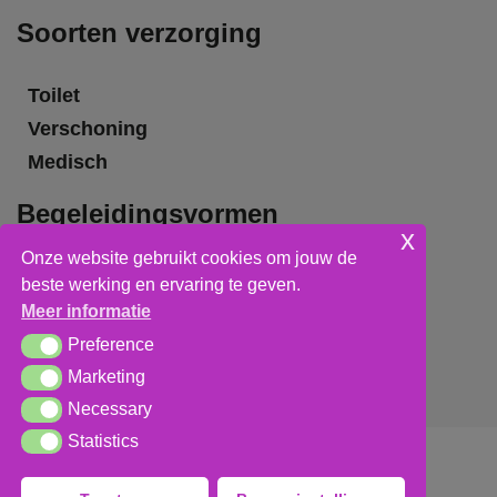
Soorten verzorging
Toilet
Verschoning
Medisch
Begeleidingsvormen
x
Onze website gebruikt cookies om jouw de
Grote groepsbegeleiding
beste werking en ervaring te geven.
Kleine groepsbegeleiding
Meer informatie
Individuele begeleiding
Preference
Preference
Marketing
Marketing
Necessary
Necessary
Statistics
Statistics
Algemene voorwaarden
,
privacy verklaring
&
cookieverklaring