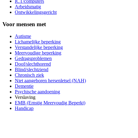
ICT/computers
Arbeidsmatig
Ontwikkelingsgericht
Voor mensen met
Autisme
Lichamelijke beperking
Verstandelijke beperking
Meervoudige beperking
Gedragsproblemen
Doof/slechthorend
Blind/slechtziend
Chronisch ziek
Niet aangeboren hersenletsel (NAH)
Dementie
Psychische aandoening
Verslaving
EMB (Ernstig Meervoudig Beperkt)
Handicap