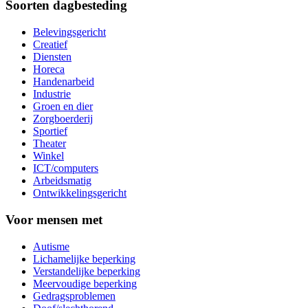
Soorten dagbesteding
Belevingsgericht
Creatief
Diensten
Horeca
Handenarbeid
Industrie
Groen en dier
Zorgboerderij
Sportief
Theater
Winkel
ICT/computers
Arbeidsmatig
Ontwikkelingsgericht
Voor mensen met
Autisme
Lichamelijke beperking
Verstandelijke beperking
Meervoudige beperking
Gedragsproblemen