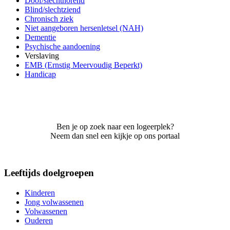
Doof/slechthorend
Blind/slechtziend
Chronisch ziek
Niet aangeboren hersenletsel (NAH)
Dementie
Psychische aandoening
Verslaving
EMB (Ernstig Meervoudig Beperkt)
Handicap
Ben je op zoek naar een logeerplek?
Neem dan snel een kijkje op ons portaal
Leeftijds doelgroepen
Kinderen
Jong volwassenen
Volwassenen
Ouderen