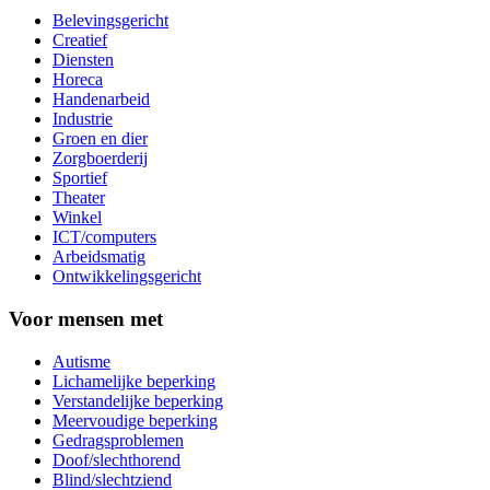
Belevingsgericht
Creatief
Diensten
Horeca
Handenarbeid
Industrie
Groen en dier
Zorgboerderij
Sportief
Theater
Winkel
ICT/computers
Arbeidsmatig
Ontwikkelingsgericht
Voor mensen met
Autisme
Lichamelijke beperking
Verstandelijke beperking
Meervoudige beperking
Gedragsproblemen
Doof/slechthorend
Blind/slechtziend