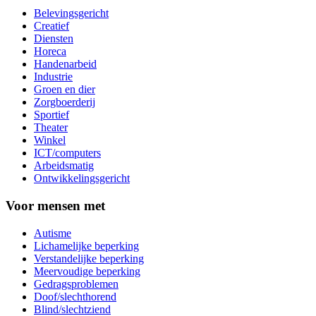
Belevingsgericht
Creatief
Diensten
Horeca
Handenarbeid
Industrie
Groen en dier
Zorgboerderij
Sportief
Theater
Winkel
ICT/computers
Arbeidsmatig
Ontwikkelingsgericht
Voor mensen met
Autisme
Lichamelijke beperking
Verstandelijke beperking
Meervoudige beperking
Gedragsproblemen
Doof/slechthorend
Blind/slechtziend