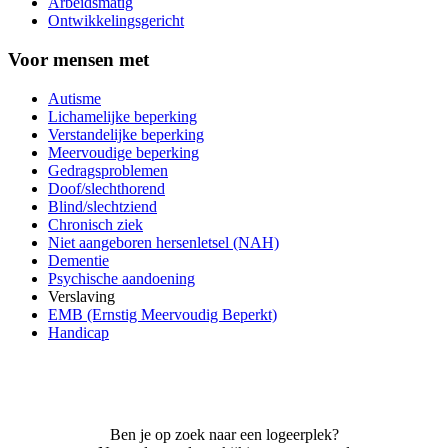
Arbeidsmatig
Ontwikkelingsgericht
Voor mensen met
Autisme
Lichamelijke beperking
Verstandelijke beperking
Meervoudige beperking
Gedragsproblemen
Doof/slechthorend
Blind/slechtziend
Chronisch ziek
Niet aangeboren hersenletsel (NAH)
Dementie
Psychische aandoening
Verslaving
EMB (Ernstig Meervoudig Beperkt)
Handicap
Ben je op zoek naar een logeerplek?