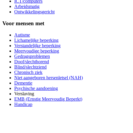
ICT/computers
Arbeidsmatig
Ontwikkelingsgericht
Voor mensen met
Autisme
Lichamelijke beperking
Verstandelijke beperking
Meervoudige beperking
Gedragsproblemen
Doof/slechthorend
Blind/slechtziend
Chronisch ziek
Niet aangeboren hersenletsel (NAH)
Dementie
Psychische aandoening
Verslaving
EMB (Ernstig Meervoudig Beperkt)
Handicap