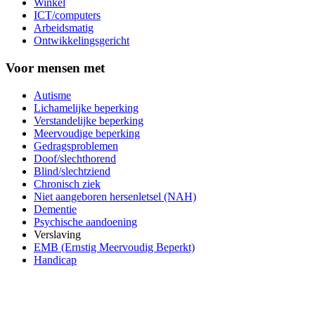
Winkel
ICT/computers
Arbeidsmatig
Ontwikkelingsgericht
Voor mensen met
Autisme
Lichamelijke beperking
Verstandelijke beperking
Meervoudige beperking
Gedragsproblemen
Doof/slechthorend
Blind/slechtziend
Chronisch ziek
Niet aangeboren hersenletsel (NAH)
Dementie
Psychische aandoening
Verslaving
EMB (Ernstig Meervoudig Beperkt)
Handicap