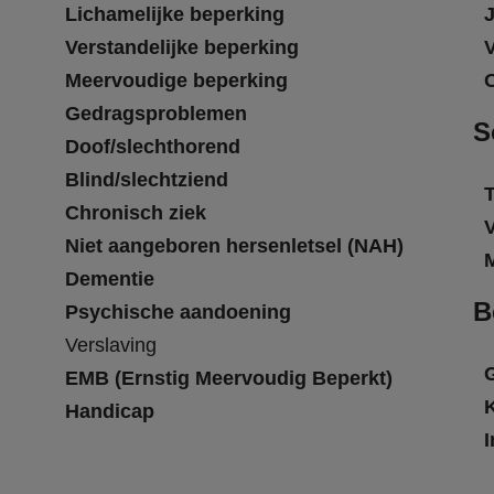
Lichamelijke beperking
Verstandelijke beperking
Meervoudige beperking
Gedragsproblemen
S
Doof/slechthorend
Blind/slechtziend
T
Chronisch ziek
Niet aangeboren hersenletsel (NAH)
Dementie
B
Psychische aandoening
Verslaving
EMB (Ernstig Meervoudig Beperkt)
Handicap
I