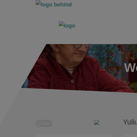
Wo
Yuli
Deel