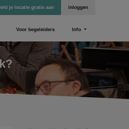
eld je locatie gratis aan
inloggen
Voor begeleiders
Info
ek?