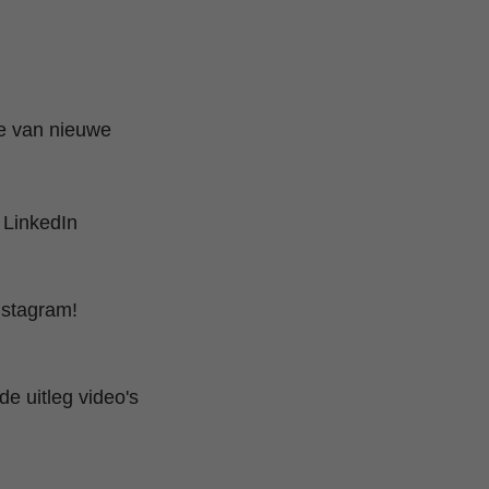
te van nieuwe
 LinkedIn
nstagram!
e uitleg video's