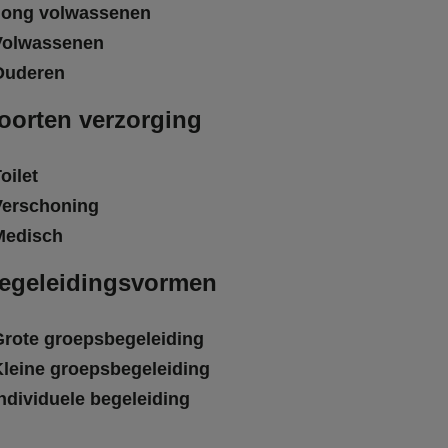
Jong volwassenen
Volwassenen
Ouderen
oorten verzorging
oilet
Verschoning
Medisch
egeleidingsvormen
Grote groepsbegeleiding
Kleine groepsbegeleiding
ndividuele begeleiding