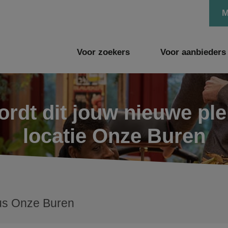
M
Voor zoekers
Voor aanbieders
rdt dit jouw nieuwe pl
locatie Onze Buren
us Onze Buren