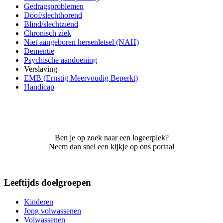
Gedragsproblemen
Doof/slechthorend
Blind/slechtziend
Chronisch ziek
Niet aangeboren hersenletsel (NAH)
Dementie
Psychische aandoening
Verslaving
EMB (Ernstig Meervoudig Beperkt)
Handicap
Ben je op zoek naar een logeerplek?
Neem dan snel een kijkje op ons portaal
Leeftijds doelgroepen
Kinderen
Jong volwassenen
Volwassenen