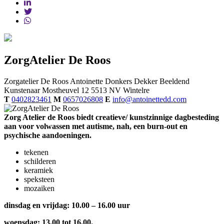
ZorgAtelier De Roos
Zorgatelier De Roos
Antoinette Donkers Dekker Beeldend
Kunstenaar
Mostheuvel 12
5513 NV
Wintelre
T
0402823461
M
0657026808
E
info@antoinettedd.com
Zorg Atelier de Roos biedt creatieve/ kunstzinnige dagbesteding
aan voor volwassen met autisme, nah, een burn-out en
psychische aandoeningen.
tekenen
schilderen
keramiek
speksteen
mozaiken
dinsdag en vrijdag: 10.00 – 16.00 uur
woensdag: 13.00 tot 16.00.