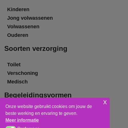
Kinderen
Jong volwassenen
Volwassenen
Ouderen
Soorten verzorging
Toilet
Verschoning
Medisch
Begeleidingsvormen
x
Onze website gebruikt cookies om jouw de
Grote groepsbegeleiding
beste werking en ervaring te geven.
Kleine groepsbegeleiding
Meer informatie