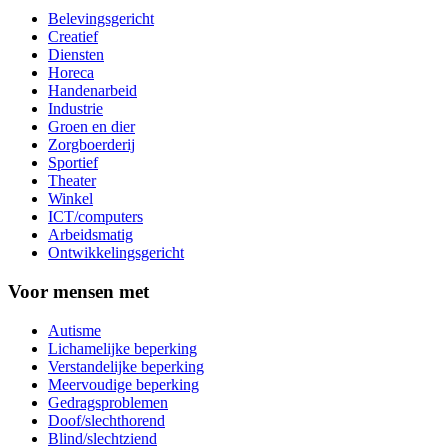
Belevingsgericht
Creatief
Diensten
Horeca
Handenarbeid
Industrie
Groen en dier
Zorgboerderij
Sportief
Theater
Winkel
ICT/computers
Arbeidsmatig
Ontwikkelingsgericht
Voor mensen met
Autisme
Lichamelijke beperking
Verstandelijke beperking
Meervoudige beperking
Gedragsproblemen
Doof/slechthorend
Blind/slechtziend