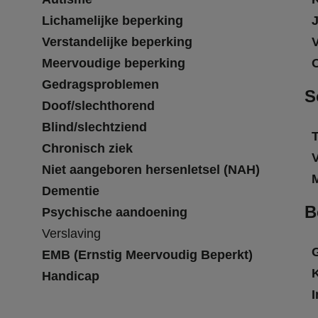
Lichamelijke beperking
Verstandelijke beperking
Meervoudige beperking
Gedragsproblemen
S
Doof/slechthorend
Blind/slechtziend
T
Chronisch ziek
Niet aangeboren hersenletsel (NAH)
Dementie
B
Psychische aandoening
Verslaving
EMB (Ernstig Meervoudig Beperkt)
Handicap
I