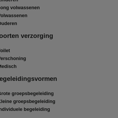
Jong volwassenen
Volwassenen
Ouderen
oorten verzorging
oilet
Verschoning
Medisch
egeleidingsvormen
Grote groepsbegeleiding
Kleine groepsbegeleiding
ndividuele begeleiding