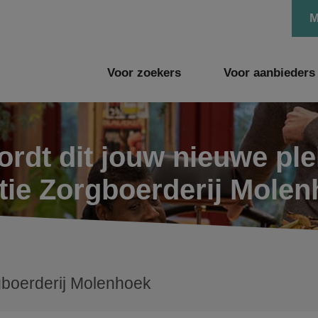
M
Voor zoekers
Voor aanbieders
rdt dit jouw nieuwe pl
tie Zorgboerderij Mole
boerderij Molenhoek