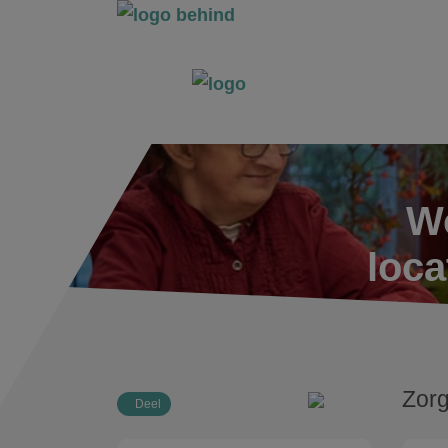
Wo
loca
Zorg
Deel