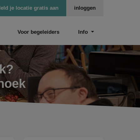
eld je locatie gratis aan
inloggen
Voor begeleiders
Info
ek?
nhoek