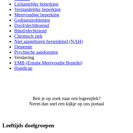
Lichamelijke beperking
Verstandelijke beperking
Meervoudige beperking
Gedragsproblemen
Doof/slechthorend
Blind/slechtziend
Chronisch ziek
Niet aangeboren hersenletsel (NAH)
Dementie
Psychische aandoening
Verslaving
EMB (Ernstig Meervoudig Beperkt)
Handicap
Ben je op zoek naar een logeerplek?
Neem dan snel een kijkje op ons portaal
Leeftijds doelgroepen