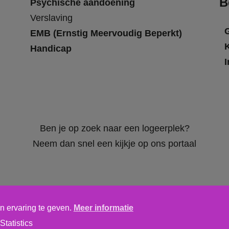
B
Psychische aandoening
Verslaving
EMB (Ernstig Meervoudig Beperkt)
Handicap
I
Ben je op zoek naar een logeerplek?
Neem dan snel een kijkje op ons portaal
n ervaring te geven.
Meer informatie
Algemene voorwaarden
,
privacy verklaring
&
cookieverklaring
Statistics
tics