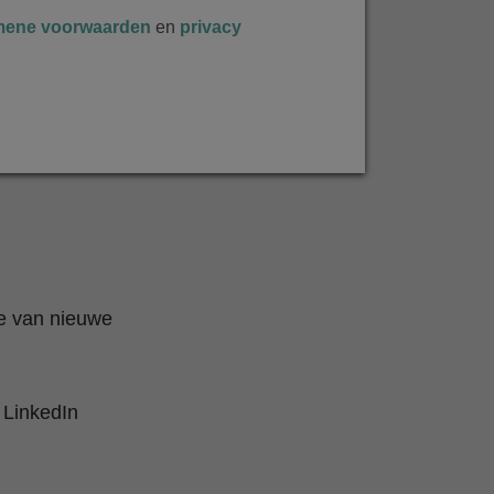
mene voorwaarden
en
privacy
te van nieuwe
 LinkedIn