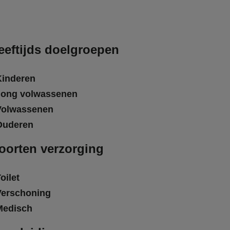
eeftijds doelgroepen
Kinderen
Jong volwassenen
Volwassenen
Ouderen
oorten verzorging
oilet
Verschoning
Medisch