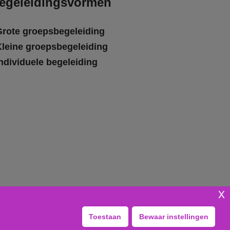
egeleidingsvormen
Grote groepsbegeleiding
Kleine groepsbegeleiding
ndividuele begeleiding
x
Toestaan
Bewaar instellingen