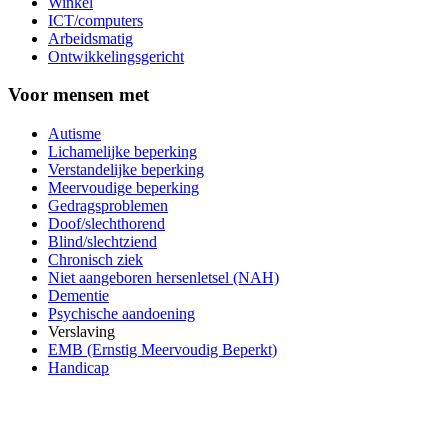
Winkel
ICT/computers
Arbeidsmatig
Ontwikkelingsgericht
Voor mensen met
Autisme
Lichamelijke beperking
Verstandelijke beperking
Meervoudige beperking
Gedragsproblemen
Doof/slechthorend
Blind/slechtziend
Chronisch ziek
Niet aangeboren hersenletsel (NAH)
Dementie
Psychische aandoening
Verslaving
EMB (Ernstig Meervoudig Beperkt)
Handicap