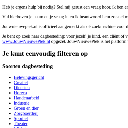
Heb je ergens hulp bij nodig? Stel mij gerust een vraag hoor, ik ben er
Vul hierboven je naam en je vraag in en ik beantwoord hem zo snel m
Jouwnieuweplek.nl is officieel aangemerkt als dé zoekmachine voor
Je bent op zoek naar dagbesteding; voor jezelf, je kind, een cliënt of
www.JouwNieuwePlek.nl
opgezet. JouwNieuwePlek is het platform v
Je kunt eenvoudig filteren op
Soorten dagbesteding
Belevingsgericht
Creatief
Diensten
Horeca
Handenarbeid
Industrie
Groen en dier
Zorgboerderij
Sportief
Theater