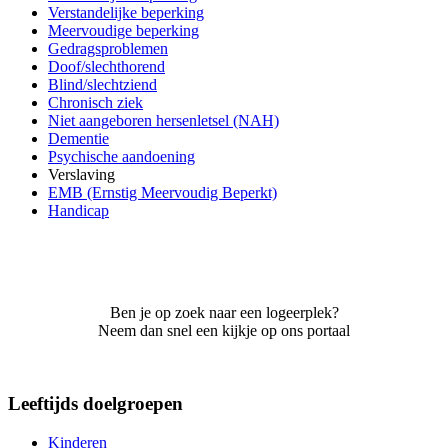
Verstandelijke beperking
Meervoudige beperking
Gedragsproblemen
Doof/slechthorend
Blind/slechtziend
Chronisch ziek
Niet aangeboren hersenletsel (NAH)
Dementie
Psychische aandoening
Verslaving
EMB (Ernstig Meervoudig Beperkt)
Handicap
Ben je op zoek naar een logeerplek?
Neem dan snel een kijkje op ons portaal
Leeftijds doelgroepen
Kinderen