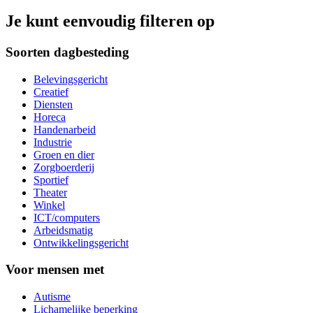
Je kunt eenvoudig filteren op
Soorten dagbesteding
Belevingsgericht
Creatief
Diensten
Horeca
Handenarbeid
Industrie
Groen en dier
Zorgboerderij
Sportief
Theater
Winkel
ICT/computers
Arbeidsmatig
Ontwikkelingsgericht
Voor mensen met
Autisme
Lichamelijke beperking