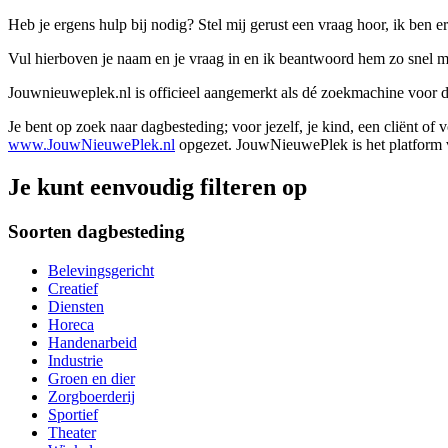
Heb je ergens hulp bij nodig? Stel mij gerust een vraag hoor, ik ben er
Vul hierboven je naam en je vraag in en ik beantwoord hem zo snel m
Jouwnieuweplek.nl is officieel aangemerkt als dé zoekmachine voor
Je bent op zoek naar dagbesteding; voor jezelf, je kind, een cliënt of
www.JouwNieuwePlek.nl
opgezet. JouwNieuwePlek is het platform v
Je kunt eenvoudig filteren op
Soorten dagbesteding
Belevingsgericht
Creatief
Diensten
Horeca
Handenarbeid
Industrie
Groen en dier
Zorgboerderij
Sportief
Theater