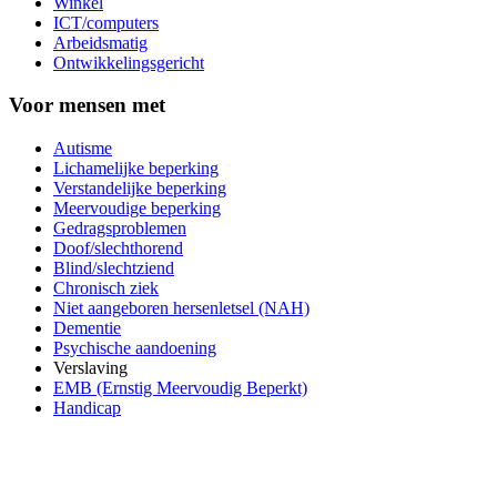
Winkel
ICT/computers
Arbeidsmatig
Ontwikkelingsgericht
Voor mensen met
Autisme
Lichamelijke beperking
Verstandelijke beperking
Meervoudige beperking
Gedragsproblemen
Doof/slechthorend
Blind/slechtziend
Chronisch ziek
Niet aangeboren hersenletsel (NAH)
Dementie
Psychische aandoening
Verslaving
EMB (Ernstig Meervoudig Beperkt)
Handicap