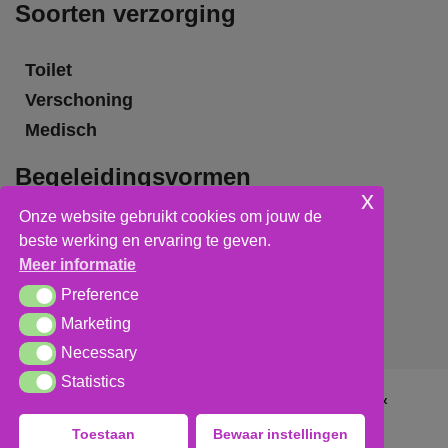
Soorten verzorging
Toilet
Verschoning
Medisch
Begeleidingsvormen
x
Onze website gebruikt cookies om jouw de
Grote groepsbegeleiding
beste werking en ervaring te geven.
Kleine groepsbegeleiding
Meer informatie
Individuele begeleiding
Preference
Preference
Marketing
Marketing
Necessary
Necessary
Statistics
Statistics
Algemene voorwaarden
,
privacy verklaring
&
cookieverklaring
Toestaan
Bewaar instellingen