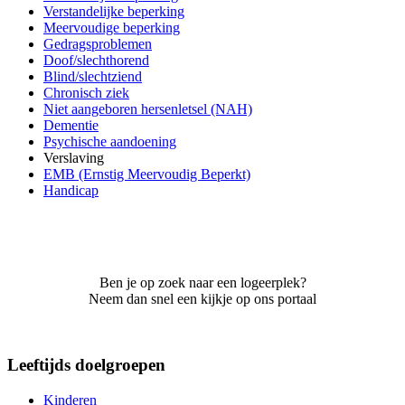
Verstandelijke beperking
Meervoudige beperking
Gedragsproblemen
Doof/slechthorend
Blind/slechtziend
Chronisch ziek
Niet aangeboren hersenletsel (NAH)
Dementie
Psychische aandoening
Verslaving
EMB (Ernstig Meervoudig Beperkt)
Handicap
Ben je op zoek naar een logeerplek?
Neem dan snel een kijkje op ons portaal
Leeftijds doelgroepen
Kinderen