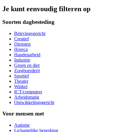
Je kunt eenvoudig filteren op
Soorten dagbesteding
Belevingsgericht
Creatief
Diensten
Horeca
Handenarbeid
Industrie
Groen en dier
Zorgboerderij
Sportief
Theater
Winkel
ICT/computers
Arbeidsmatig
Ontwikkelingsgericht
Voor mensen met
Autisme
Lichamelijke beperking