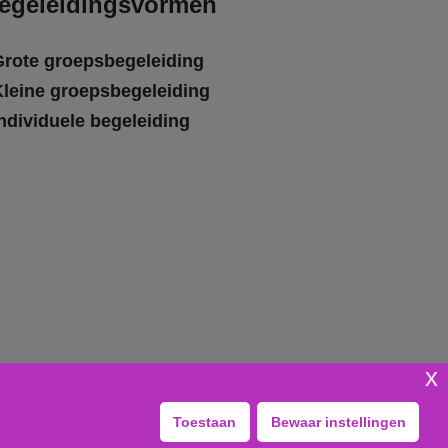
egeleidingsvormen
Grote groepsbegeleiding
Kleine groepsbegeleiding
ndividuele begeleiding
x
Toestaan
Bewaar instellingen