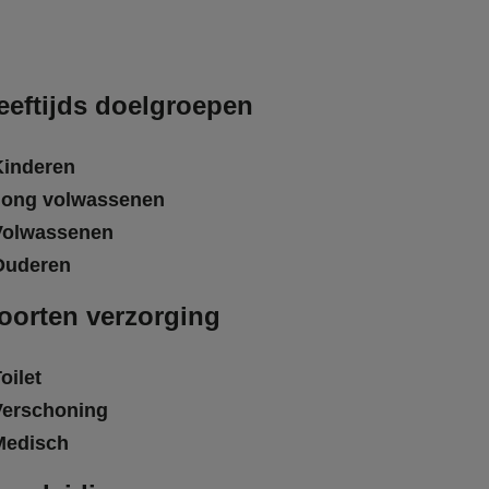
eeftijds doelgroepen
Kinderen
Jong volwassenen
Volwassenen
Ouderen
oorten verzorging
oilet
Verschoning
Medisch