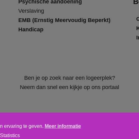
B
Psychische aandoening
Verslaving
EMB (Ernstig Meervoudig Beperkt)
Handicap
I
Ben je op zoek naar een logeerplek?
Neem dan snel een kijkje op ons portaal
n ervaring te geven.
Meer informatie
Algemene voorwaarden
,
privacy verklaring
&
cookieverklaring
Statistics
tics