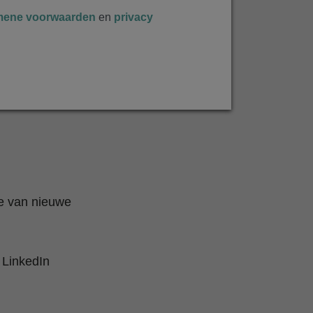
mene voorwaarden
en
privacy
te van nieuwe
 LinkedIn