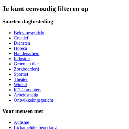
Je kunt eenvoudig filteren op
Soorten dagbesteding
Belevingsgericht
Creatief
Diensten
Horeca
Handenarbeid
Industrie
Groen en dier
Zorgboerderij
Sportief
Theater
Winkel
ICT/computers
Arbeidsmatig
Ontwikkelingsgericht
Voor mensen met
Autisme
Lichamelijke beperking