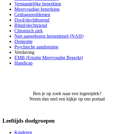
Verstandelijke beperking
Meervoudige beperking
Gedragsproblemen
Doof/slechthorend
Blind/slechtziend
Chronisch ziek
Niet aangeboren hersenletsel (NAH)
Dementie
Psychische aandoening
Verslaving
EMB (Ernstig Meervoudig Beperkt)
Handicap
Ben je op zoek naar een logeerplek?
Neem dan snel een kijkje op ons portaal
Leeftijds doelgroepen
Kinderen