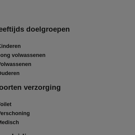
eeftijds doelgroepen
Kinderen
Jong volwassenen
Volwassenen
Ouderen
oorten verzorging
oilet
Verschoning
Medisch