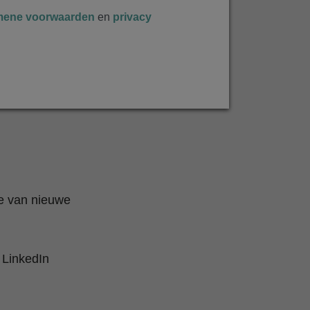
mene voorwaarden
en
privacy
te van nieuwe
 LinkedIn