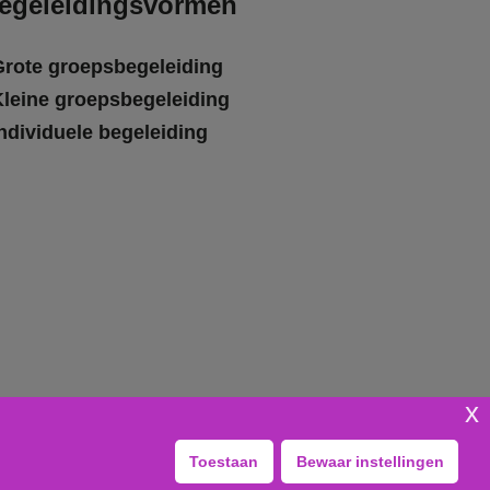
egeleidingsvormen
Grote groepsbegeleiding
Kleine groepsbegeleiding
ndividuele begeleiding
x
Toestaan
Bewaar instellingen