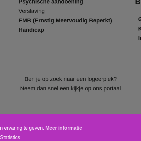
B
Psychische aandoening
Verslaving
EMB (Ernstig Meervoudig Beperkt)
Handicap
I
Ben je op zoek naar een logeerplek?
Neem dan snel een kijkje op ons portaal
n ervaring te geven.
Meer informatie
Algemene voorwaarden
,
privacy verklaring
&
cookieverklaring
Statistics
tics