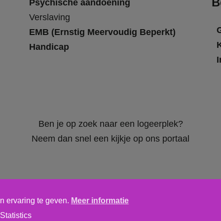
B
Psychische aandoening
Verslaving
EMB (Ernstig Meervoudig Beperkt)
Handicap
I
Ben je op zoek naar een logeerplek?
Neem dan snel een kijkje op ons portaal
n ervaring te geven.
Meer informatie
Algemene voorwaarden
,
privacy verklaring
&
cookieverklaring
Statistics
tics