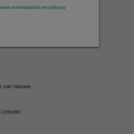
mene voorwaarden
en
privacy
te van nieuwe
 LinkedIn