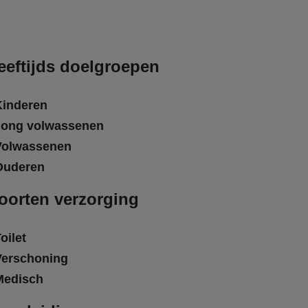
eeftijds doelgroepen
Kinderen
Jong volwassenen
Volwassenen
Ouderen
oorten verzorging
oilet
Verschoning
Medisch