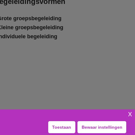
egeleidingsvormen
Grote groepsbegeleiding
Kleine groepsbegeleiding
ndividuele begeleiding
x
Toestaan
Bewaar instellingen