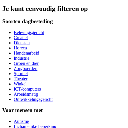
Je kunt eenvoudig filteren op
Soorten dagbesteding
Belevingsgericht
Creatief
Diensten
Horeca
Handenarbeid
Industrie
Groen en dier
Zorgboerderij
Sportief
Theater
Winkel
ICT/computers
Arbeidsmatig
Ontwikkelingsgericht
Voor mensen met
Autisme
Lichamelijke beperking