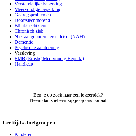
Verstandelijke beperking
Meervoudige beperking
Gedragsproblemen
Doof/slechthorend
Blind/slechtziend
Chronisch ziek
Niet aangeboren hersenletsel (NAH)
Dementie
Psychische aandoening
Verslaving
EMB (Ernstig Meervoudig Beperkt)
Handicap
Ben je op zoek naar een logeerplek?
Neem dan snel een kijkje op ons portaal
Leeftijds doelgroepen
Kinderen