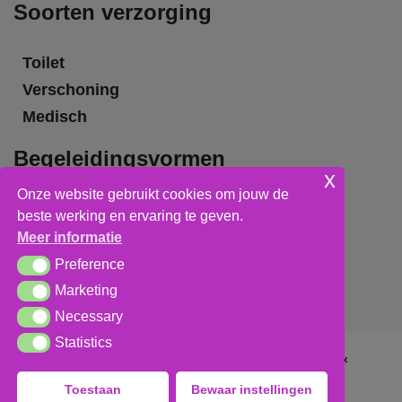
Soorten verzorging
Toilet
Verschoning
Medisch
Begeleidingsvormen
x
Onze website gebruikt cookies om jouw de
Grote groepsbegeleiding
beste werking en ervaring te geven.
Kleine groepsbegeleiding
Meer informatie
Individuele begeleiding
Preference
Preference
Marketing
Marketing
Necessary
Necessary
Statistics
Statistics
Algemene voorwaarden
,
privacy verklaring
&
cookieverklaring
Toestaan
Bewaar instellingen