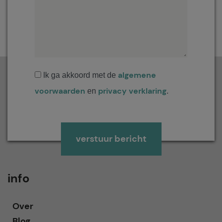
algemene
Ik ga akkoord met de
voorwaarden
privacy verklaring
en
.
Gelieve dit veld leeg te laten.
info
Over
Blog