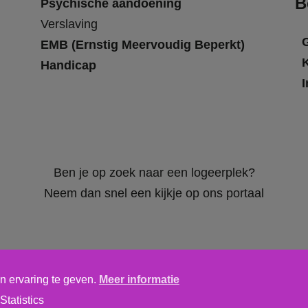
B
Psychische aandoening
Verslaving
EMB (Ernstig Meervoudig Beperkt)
Handicap
I
Ben je op zoek naar een logeerplek?
Neem dan snel een kijkje op ons portaal
n ervaring te geven.
Meer informatie
Algemene voorwaarden
,
privacy verklaring
&
cookieverklaring
Statistics
tics