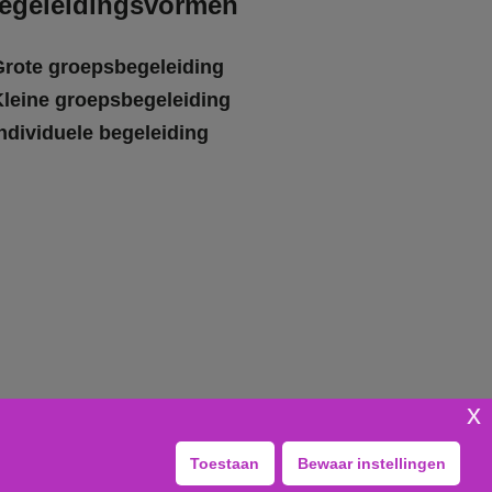
egeleidingsvormen
Grote groepsbegeleiding
Kleine groepsbegeleiding
ndividuele begeleiding
x
Toestaan
Bewaar instellingen