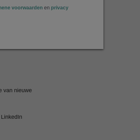
mene voorwaarden
en
privacy
te van nieuwe
 LinkedIn