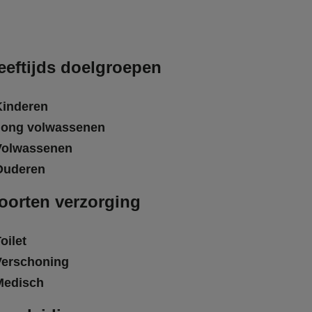
eeftijds doelgroepen
Kinderen
Jong volwassenen
Volwassenen
Ouderen
oorten verzorging
oilet
Verschoning
Medisch