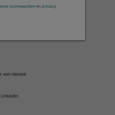
mene voorwaarden
en
privacy
te van nieuwe
 LinkedIn