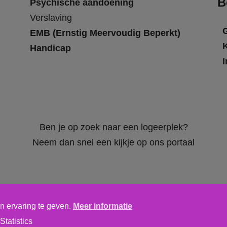
B
Psychische aandoening
Verslaving
EMB (Ernstig Meervoudig Beperkt)
Handicap
I
Ben je op zoek naar een logeerplek?
Neem dan snel een kijkje op ons portaal
n ervaring te geven.
Meer informatie
Algemene voorwaarden
,
privacy verklaring
&
cookieverklaring
Statistics
tics