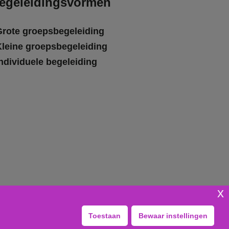
egeleidingsvormen
Grote groepsbegeleiding
Kleine groepsbegeleiding
ndividuele begeleiding
x
Toestaan
Bewaar instellingen