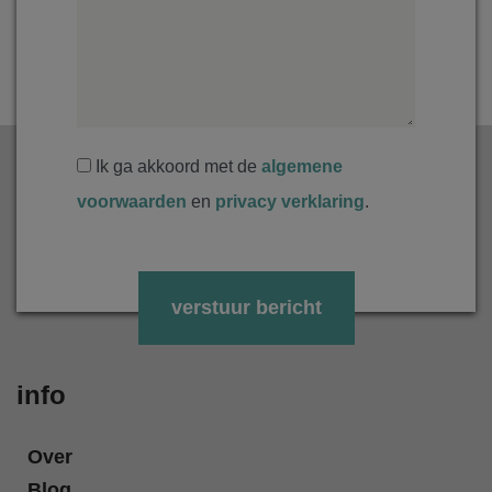
Ik ga akkoord met de
algemene
voorwaarden
en
privacy verklaring
.
Gelieve dit veld leeg te laten.
info
Over
Blog