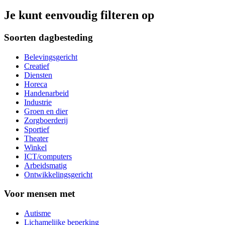
Je kunt eenvoudig filteren op
Soorten dagbesteding
Belevingsgericht
Creatief
Diensten
Horeca
Handenarbeid
Industrie
Groen en dier
Zorgboerderij
Sportief
Theater
Winkel
ICT/computers
Arbeidsmatig
Ontwikkelingsgericht
Voor mensen met
Autisme
Lichamelijke beperking