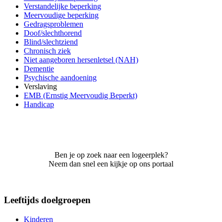
Verstandelijke beperking
Meervoudige beperking
Gedragsproblemen
Doof/slechthorend
Blind/slechtziend
Chronisch ziek
Niet aangeboren hersenletsel (NAH)
Dementie
Psychische aandoening
Verslaving
EMB (Ernstig Meervoudig Beperkt)
Handicap
Ben je op zoek naar een logeerplek?
Neem dan snel een kijkje op ons portaal
Leeftijds doelgroepen
Kinderen