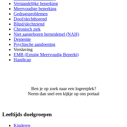
Verstandelijke beperking
Meervoudige beperking
Gedragsproblemen
Doof/slechthorend
Blind/slechtziend
Chronisch ziek
Niet aangeboren hersenletsel (NAH)
Dementie
Psychische aandoening
Verslaving
EMB (Ernstig Meervoudig Beperkt)
Handicap
Ben je op zoek naar een logeerplek?
Neem dan snel een kijkje op ons portaal
Leeftijds doelgroepen
Kinderen