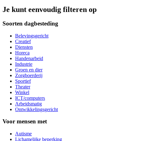
Je kunt eenvoudig filteren op
Soorten dagbesteding
Belevingsgericht
Creatief
Diensten
Horeca
Handenarbeid
Industrie
Groen en dier
Zorgboerderij
Sportief
Theater
Winkel
ICT/computers
Arbeidsmatig
Ontwikkelingsgericht
Voor mensen met
Autisme
Lichamelijke beperking