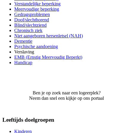
Verstandelijke beperking
Meervoudige beperking
Gedragsproblemen
Doof/slechthorend
Blind/slechtziend
Chronisch ziek
Niet aangeboren hersenletsel (NAH)
Dementie
Psychische aandoening
Verslaving
EMB (Ernstig Meervoudig Beperkt)
Handicap
Ben je op zoek naar een logeerplek?
Neem dan snel een kijkje op ons portaal
Leeftijds doelgroepen
Kinderen