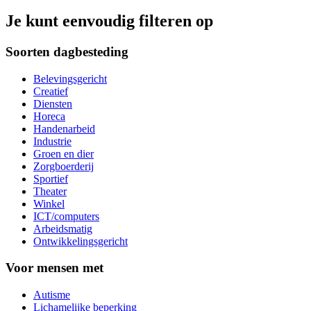
Je kunt eenvoudig filteren op
Soorten dagbesteding
Belevingsgericht
Creatief
Diensten
Horeca
Handenarbeid
Industrie
Groen en dier
Zorgboerderij
Sportief
Theater
Winkel
ICT/computers
Arbeidsmatig
Ontwikkelingsgericht
Voor mensen met
Autisme
Lichamelijke beperking