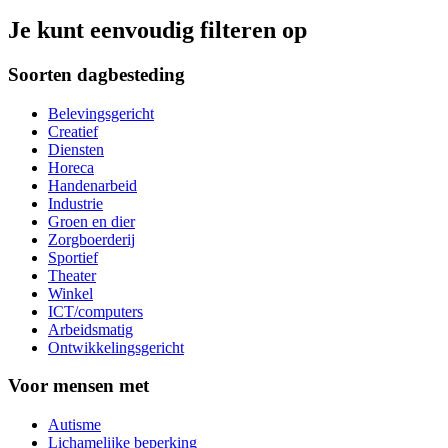
Je kunt eenvoudig filteren op
Soorten dagbesteding
Belevingsgericht
Creatief
Diensten
Horeca
Handenarbeid
Industrie
Groen en dier
Zorgboerderij
Sportief
Theater
Winkel
ICT/computers
Arbeidsmatig
Ontwikkelingsgericht
Voor mensen met
Autisme
Lichamelijke beperking