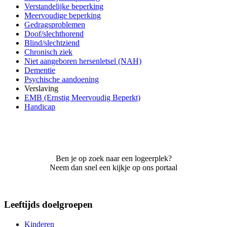
Verstandelijke beperking
Meervoudige beperking
Gedragsproblemen
Doof/slechthorend
Blind/slechtziend
Chronisch ziek
Niet aangeboren hersenletsel (NAH)
Dementie
Psychische aandoening
Verslaving
EMB (Ernstig Meervoudig Beperkt)
Handicap
Ben je op zoek naar een logeerplek?
Neem dan snel een kijkje op ons portaal
Leeftijds doelgroepen
Kinderen