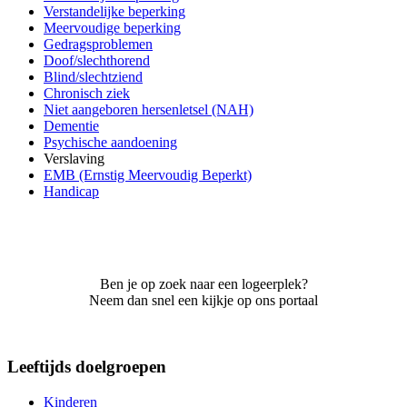
Verstandelijke beperking
Meervoudige beperking
Gedragsproblemen
Doof/slechthorend
Blind/slechtziend
Chronisch ziek
Niet aangeboren hersenletsel (NAH)
Dementie
Psychische aandoening
Verslaving
EMB (Ernstig Meervoudig Beperkt)
Handicap
Ben je op zoek naar een logeerplek?
Neem dan snel een kijkje op ons portaal
Leeftijds doelgroepen
Kinderen