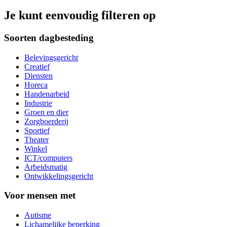
Je kunt eenvoudig filteren op
Soorten dagbesteding
Belevingsgericht
Creatief
Diensten
Horeca
Handenarbeid
Industrie
Groen en dier
Zorgboerderij
Sportief
Theater
Winkel
ICT/computers
Arbeidsmatig
Ontwikkelingsgericht
Voor mensen met
Autisme
Lichamelijke beperking